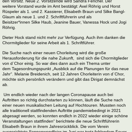
den Vorsitz. Neue 2. Vorsitzende wird Sandra Fenchel. Der
weitere
Vorstand wurde im Amt bestätigt: Axel Röhrig und Horst
Rüspeler als 1. und 2. Kassierer,
Elisabeth Braun und Silke Bangl-
Glaum als neue 1. und 2. Schriftführerin und als
Beisitzer*innen
Silke Haub, Jeanine Bauer, Vanessa Hock und Jogi
Röhrig.
Dieter Hock stand nicht mehr zur
Verfügung. Auch ihm danken die
Chormitglieder für seine Arbeit als 1. Schriftführer.
Die Suche nach einer neuen Chorleitung wird die große
Herausforderung für die nahe Zukunft, sind
sich die Chormitglieder
von d`Chor einig. So war dies dann auch ein Thema unter
dem
Tagesordnungspunkt „Ausblick auf die Planungen für das neue
Jahr“. Melanie Breidenich, seit 12
Jahren Chorleiterin von d`Chor,
möchte sich persönlich verändern und gibt das Dirigat demnächst
ab.
Um endlich wieder nach der langen Coronapause auch bei
Auftritten so richtig durchstarten zu
können, läuft die Suche nach
einer neuen musikalischen Leitung auf Hochtouren.
Mussten noch
alle traditionell stattfindenden Auftritte pandemiebedingt in 2021
abgesagt werden,
so konnten endlich in 2022 wieder einige schöne
Veranstaltungen stattfinden“ berichtete die neue
Schriftführerin
Elisabeth Braun in ihrem Jahresrückblick. Die vom Verein
ausgerichtete
Sonnenwendfeier im Juni war trotz fehlendem Feuer