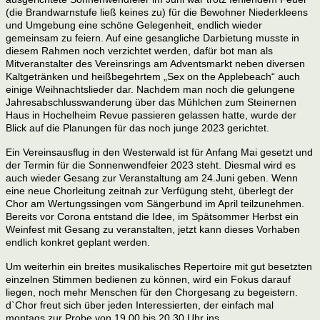
(die Brandwarnstufe ließ keines zu) für die
Bewohner Niederkleens
und Umgebung eine schöne Gelegenheit, endlich wieder
gemeinsam zu f
eiern. Auf eine gesangliche Darbietung musste in
diesem Rahmen noch verzichtet werden, dafür
bot man als
Mitveranstalter des Vereinsrings am Adventsmarkt neben diversen
Kaltgetränken und
heißbegehrtem „Sex on the Applebeach“ auch
einige Weihnachtslieder dar.
Nachdem man noch die gelungene
Jahresabschlusswanderung über das Mühlchen zum
Steinernen
Haus in Hochelheim Revue passieren gelassen hatte, wurde der
Blick auf die
Planungen für das noch junge 2023 gerichtet.
Ein Vereinsausflug in den Westerwald ist für Anfang
Mai gesetzt und
der Termin für die Sonnenwendfeier 2023 steht. Diesmal wird es
auch wieder
Gesang zur Veranstaltung am 24.Juni geben. Wenn
eine neue Chorleitung zeitnah zur Verfügung
steht, überlegt der
Chor am Wertungssingen vom Sängerbund im April teilzunehmen.
Bereits vor
Corona entstand die Idee, im Spätsommer Herbst ein
Weinfest mit Gesang zu veranstalten, jetzt
kann dieses Vorhaben
endlich konkret geplant werden.
Um weiterhin ein breites musikalisches
Repertoire mit gut besetzten
einzelnen Stimmen bedienen zu können, wird ein Fokus darauf
liegen,
noch mehr Menschen für den Chorgesang zu begeistern.
d`Chor freut sich über jeden
Interessierten, der einfach mal
montags zur Probe von 19.00 bis 20.30 Uhr ins