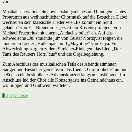
vor.
Musikalisch wartete ein abwechslungsreiches und bunt gemischtes
Programm aus weihnachtlicher Chormusik auf die Besucher. Dabei
wechselten sich klassische Lieder wie „Es kommt ein Schi!
geladen“ von F.J. Breuer oder „Es ist ein Ros entsprungen“ von
Michael Praetorius mit einem „Andachtsjodler“ ab. Auf das
schwedische „Jul stralande jul“ von Gustaf Nordqvist folgten die
modernen Lieder „Hallelujah“ und „May it be“ von Enya. Für
Abwechslung sorgten zudem Streicher-Einlagen, das Lied „Der
Tanz des Räubers Horri“cus“ und die Orgelbegleitung.
Zum Abschluss des musikalischen Teils des Abends stimmten
Sänger und Besucher gemeinsam das Lied „O du fröhliche“ an und
ließen so ein besinnliches Adventskonzert langsam ausklingen. Im
Anschluss lud der Chor alle Konzertgäste ins Gemeindehaus ein,
wo Suppen und Glühwein warteten.
Seitennummerierung
1
2
3
Nächste
der
Beiträge