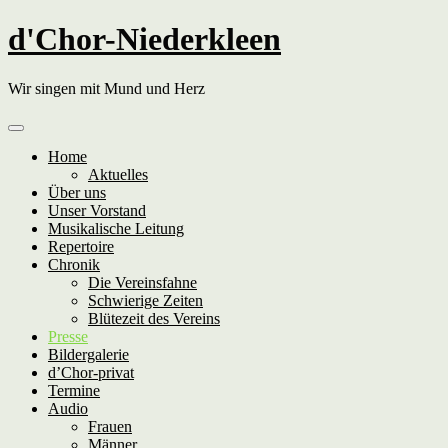
Skip
d'Chor-Niederkleen
to
content
Wir singen mit Mund und Herz
Home
Aktuelles
Über uns
Unser Vorstand
Musikalische Leitung
Repertoire
Chronik
Die Vereinsfahne
Schwierige Zeiten
Blütezeit des Vereins
Presse
Bildergalerie
d’Chor-privat
Termine
Audio
Frauen
Männer