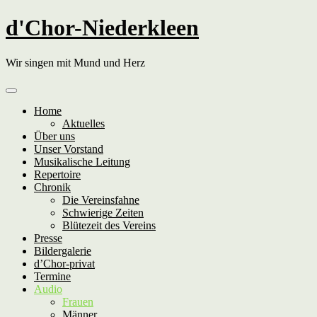
Skip
d'Chor-Niederkleen
to
content
Wir singen mit Mund und Herz
Home
Aktuelles
Über uns
Unser Vorstand
Musikalische Leitung
Repertoire
Chronik
Die Vereinsfahne
Schwierige Zeiten
Blütezeit des Vereins
Presse
Bildergalerie
d’Chor-privat
Termine
Audio
Frauen
Männer