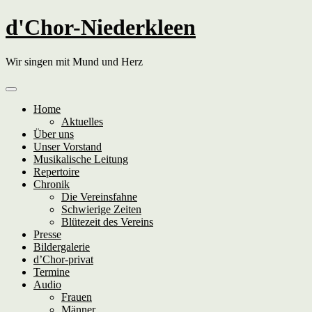
Skip
d'Chor-Niederkleen
to
content
Wir singen mit Mund und Herz
Home
Aktuelles
Über uns
Unser Vorstand
Musikalische Leitung
Repertoire
Chronik
Die Vereinsfahne
Schwierige Zeiten
Blütezeit des Vereins
Presse
Bildergalerie
d’Chor-privat
Termine
Audio
Frauen
Männer