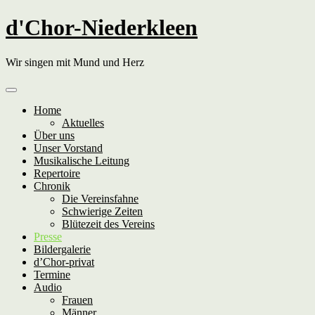
Skip
d'Chor-Niederkleen
to
content
Wir singen mit Mund und Herz
Home
Aktuelles
Über uns
Unser Vorstand
Musikalische Leitung
Repertoire
Chronik
Die Vereinsfahne
Schwierige Zeiten
Blütezeit des Vereins
Presse
Bildergalerie
d’Chor-privat
Termine
Audio
Frauen
Männer