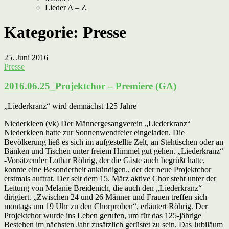
Lieder A – Z
Kategorie:
Presse
25. Juni 2016
Presse
2016.06.25_Projektchor – Premiere (GA)
„
Liederkranz“ wird demnächst 125 Jahre
Niederkleen (vk) Der Männergesangverein „Liederkranz“
Niederkleen hatte zur Sonnenwendfeier eingeladen. Die
Bevölkerung ließ es sich im aufgestellte Zelt, an Stehtischen oder an
Bänken und Tischen unter freiem Himmel gut gehen. „Liederkranz“
-Vorsitzender Lothar Röhrig, der die Gäste auch begrüßt hatte,
konnte eine Besonderheit ankündigen., der der neue Projektchor
erstmals auftrat. Der seit dem 15. März aktive Chor steht unter der
Leitung von Melanie Breidenich, die auch den „Liederkranz“
dirigiert. „Zwischen 24 und 26 Männer und Frauen treffen sich
montags um 19 Uhr zu den Chorproben“, erläutert Röhrig. Der
Projektchor wurde ins Leben gerufen, um für das 125-jährige
Bestehen im nächsten Jahr zusätzlich gerüstet zu sein. Das Jubiläum