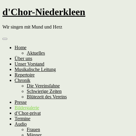
Skip
d'Chor-Niederkleen
to
content
Wir singen mit Mund und Herz
Home
Aktuelles
Über uns
Unser Vorstand
Musikalische Leitung
Repertoire
Chronik
Die Vereinsfahne
Schwierige Zeiten
Blütezeit des Vereins
Presse
Bildergalerie
d’Chor-privat
Termine
Audio
Frauen
Männer