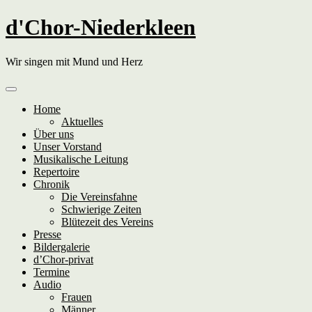
Skip
d'Chor-Niederkleen
to
content
Wir singen mit Mund und Herz
Home
Aktuelles
Über uns
Unser Vorstand
Musikalische Leitung
Repertoire
Chronik
Die Vereinsfahne
Schwierige Zeiten
Blütezeit des Vereins
Presse
Bildergalerie
d’Chor-privat
Termine
Audio
Frauen
Männer