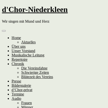
Skip
d'Chor-Niederkleen
to
content
Wir singen mit Mund und Herz
Home
Aktuelles
Über uns
Unser Vorstand
Musikalische Leitung
Repertoire
Chronik
Die Vereinsfahne
Schwierige Zeiten
Blütezeit des Vereins
Presse
Bildergalerie
d’Chor-privat
Termine
Audio
Frauen
Männer